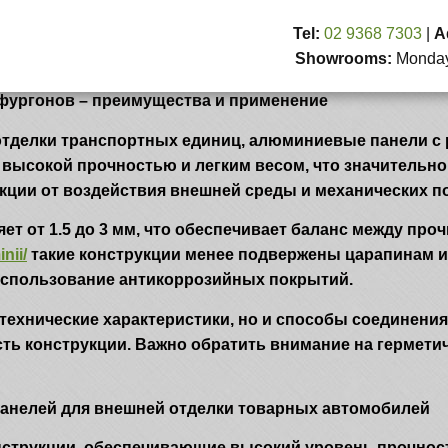
Tel:
02 9368 7303
|
A
Showrooms:
Monday 
фургонов
фургонов – преимущества и применение
отделки транспортных единиц, алюминиевые панели с
 высокой прочностью и легким весом, что значительно
ции от воздействия внешней среды и механических п
т от 1.5 до 3 мм, что обеспечивает баланс между про
nii/
такие конструкции менее подвержены царапинам и
использование антикоррозийных покрытий.
 технические характеристики, но и способы соединени
ость конструкции. Важно обратить внимание на гермет
нелей для внешней отделки товарных автомобилей
трукции, обеспечивающие высокий уровень прочност