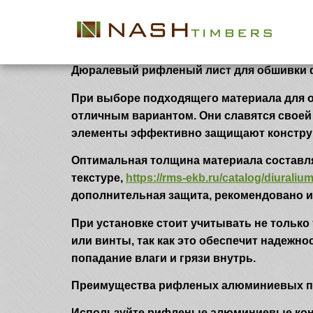
diuraliuminii 96p
Дюралевый рифленый лист для обшивки 
Дюралевый рифленый лист для обшивки 
При выборе подходящего материала для 
отличным вариантом. Они славятся своей
элементы эффективно защищают конструк
Оптимальная толщина материала составляе
текстуре,
https://rms-ekb.ru/catalog/diuraliumi
дополнительная защита, рекомендовано 
При установке стоит учитывать не только
или винты, так как это обеспечит надежн
попадание влаги и грязи внутрь.
Преимущества рифленых алюминиевых па
Используйте рифленые алюминиевые конс