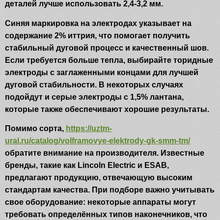
деталей лучше использовать 2,4-3,2 мм.
Синяя маркировка на электродах указывает на
содержание 2% иттрия, что помогает получить
стабильный дуговой процесс и качественный шов.
Если требуется больше тепла, выбирайте торидные
электроды с заглаженными концами для лучшей
дуговой стабильности. В некоторых случаях
подойдут и серые электроды с 1,5% лантана,
которые также обеспечивают хорошие результаты.
Помимо сорта,
https://uztm-
ural.ru/catalog/volframovye-elektrody-gk-smm-tm/
обратите внимание на производителя. Известные
бренды, такие как Lincoln Electric и ESAB,
предлагают продукцию, отвечающую высоким
стандартам качества. При подборе важно учитывать
свое оборудование: некоторые аппараты могут
требовать определённых типов наконечников, что