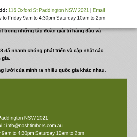
dd:
116 Oxford St Paddington NSW 2021
|
Email
to Friday 9am to 4:30pm Saturday 10am to 2pm
 trong những tập đoàn giải trí hàng đầu và
8 đã nhanh chóng phát triển và cập nhật các
 gia.
ng lưới của mình ra nhiều quốc gia khác nhau.
 Paddington NSW 2021
il:
info@nashtimbers.com.au
 9am to 4:30pm Saturday 10am to 2pm