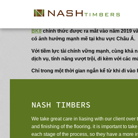
BK8 – Thiên Đường Cá Cược Trực Tu
Tổng quan về nhà cái BK8
BK8
chính thức được ra mắt vào năm 2019 và 
có ảnh hưởng mạnh mẽ tại khu vực Châu Á.
Với tiềm lực tài chính vững mạnh, cùng khả 
dịch vụ, tính năng vượt trội, đi kèm với các
Chỉ trong một thời gian ngắn kể từ khi đi và
NASH TIMBERS
We take great care in liasing with our client over t
and finishing of the flooring. it is important to tak
each stage of the process, so they have a more 